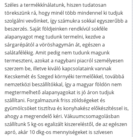
Széles a termékkínálatunk, hiszen tudatosan
törekszünk rá, hogy minél több mindennel ki tudjuk
szolgálni vevőinket, így számukra sokkal egyszerűbb a
beszerzés. Saját földjeinken rendkívül sokféle
alapanyagot meg tudunk termelni, kezdve a
sárgarépától a vöröshagymán át, egészen a
salátafélékig. Amit pedig nem tudunk magunk
termeszteni, azokat a nagybani piacról személyesen
szerzem be, illetve kiváló kapcsolataink vannak
Kecskemét és Szeged környéki termelőkkel, továbbá
nemzetközi beszállítókkal, így a magyar földön nem
megtermelhető alapanyagokat is jó áron tudjuk
szállítani. Forgalmazunk friss zöldségeket és
gyümölcsöket tisztítva és konyhakész előkészítéssel is,
ahogy a megrendelő kéri. Vákuumcsomagolásban
szállítunk 5 kg-os egalizált kiszereléstől, de az egészen
apró, akár 10 dkg-os mennyiségeket is szívesen