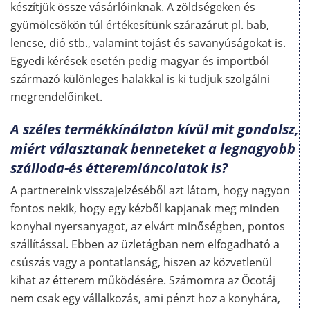
készítjük össze vásárlóinknak. A zöldségeken és
gyümölcsökön túl értékesítünk szárazárut pl. bab,
lencse, dió stb., valamint tojást és savanyúságokat is.
Egyedi kérések esetén pedig magyar és importból
származó különleges halakkal is ki tudjuk szolgálni
megrendelőinket.
A széles termékkínálaton kívül mit gondolsz,
miért választanak benneteket a legnagyobb
szálloda-és étteremláncolatok is?
A partnereink visszajelzéséből azt látom, hogy nagyon
fontos nekik, hogy egy kézből kapjanak meg minden
konyhai nyersanyagot, az elvárt minőségben, pontos
szállítással. Ebben az üzletágban nem elfogadható a
csúszás vagy a pontatlanság, hiszen az közvetlenül
kihat az étterem működésére. Számomra az Öcotáj
nem csak egy vállalkozás, ami pénzt hoz a konyhára,