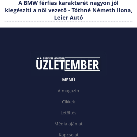
A BMW férfias karakterét nagyon jól
kiegészíti a női vezető - Tóthné Németh Ilona,
Leier Autó
MENÜ
A magazin
Cikkek
Letöltés
Média ajánlat
Kapcsolat