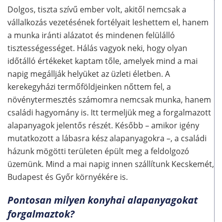
Dolgos, tiszta szívű ember volt, akitől nemcsak a
vállalkozás vezetésének fortélyait leshettem el, hanem
a munka iránti alázatot és mindenen felülálló
tisztességességet. Hálás vagyok neki, hogy olyan
időtálló értékeket kaptam tőle, amelyek mind a mai
napig megállják helyüket az üzleti életben. A
kerekegyházi termőföldjeinken nőttem fel, a
növénytermesztés számomra nemcsak munka, hanem
családi hagyomány is. Itt termeljük meg a forgalmazott
alapanyagok jelentős részét. Később – amikor igény
mutatkozott a lábasra kész alapanyagokra –, a családi
házunk mögötti területen épült meg a feldolgozó
üzemünk. Mind a mai napig innen szállítunk Kecskemét,
Budapest és Győr környékére is.
Pontosan milyen konyhai alapanyagokat
forgalmaztok?