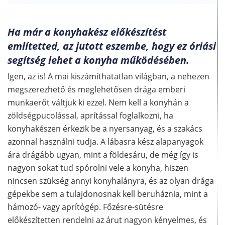
Ha már a konyhakész előkészítést
említetted, az jutott eszembe, hogy ez óriási
segítség lehet a konyha működésében.
Igen, az is! A mai kiszámíthatatlan világban, a nehezen
megszerezhető és meglehetősen drága emberi
munkaerőt váltjuk ki ezzel. Nem kell a konyhán a
zöldségpucolással, aprítással foglalkozni, ha
konyhakészen érkezik be a nyersanyag, és a szakács
azonnal használni tudja. A lábasra kész alapanyagok
ára drágább ugyan, mint a földesáru, de még így is
nagyon sokat tud spórolni vele a konyha, hiszen
nincsen szükség annyi konyhalányra, és az olyan drága
gépekbe sem a tulajdonosnak kell beruháznia, mint a
hámozó- vagy aprítógép. Főzésre-sütésre
előkészítetten rendelni az árut nagyon kényelmes, és