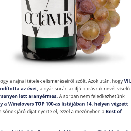
hogy a rajnai tételek elismeréseiről szólt. Azok után, hogy
VII
ndította az évet,
a nyár során az ifjú borászuk nevét viselő
ersenyen lett aranyérmes.
A sorban nem feledkezhetünk
ly a Winelovers TOP 100-as listájában 14. helyen végzett
lsőnek járó díjat nyerte el, ezzel a mezőnyben a
Best of