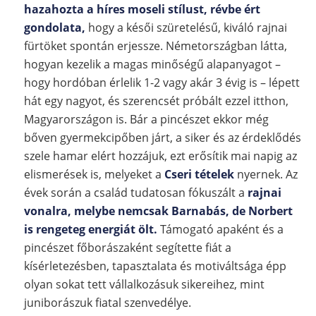
hazahozta a híres moseli stílust, révbe ért
gondolata,
hogy a késői szüretelésű, kiváló rajnai
fürtöket spontán erjessze. Németországban látta,
hogyan kezelik a magas minőségű alapanyagot –
hogy hordóban érlelik 1-2 vagy akár 3 évig is – lépett
hát egy nagyot, és szerencsét próbált ezzel itthon,
Magyarországon is. Bár a pincészet ekkor még
bőven gyermekcipőben járt, a siker és az érdeklődés
szele hamar elért hozzájuk, ezt erősítik mai napig az
elismerések is, melyeket a
Cseri tételek
nyernek. Az
évek során a család tudatosan fókuszált a
rajnai
vonalra, melybe nemcsak Barnabás, de Norbert
is rengeteg energiát ölt.
Támogató apaként és a
pincészet főborászaként segítette fiát a
kísérletezésben, tapasztalata és motiváltsága épp
olyan sokat tett vállalkozásuk sikereihez, mint
juniborászuk fiatal szenvedélye.