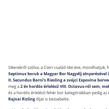
Sikerekről szólva, a Cseri család idei éve, mondhatjuk, 
Septimus boruk a Magyar Bor Nagydíj elnyerésével i
II. Secundus Barni’s Riesling a svájci Expovina borv
meg a
2 év hordós érlelésű VIII. Octavus-ról sem, me
és a hordós érlelésű fehér bor kategóriákban pedig az e
Rajnai Rizling
díjat is bezsebelte.