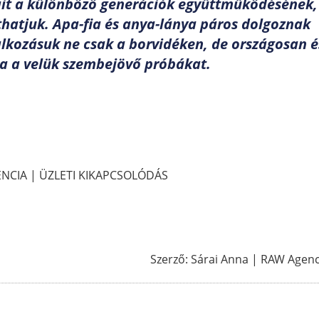
ait a különböző generációk együttműködésének,
hatjuk. Apa-fia és anya-lánya páros dolgoznak
alkozásuk ne csak a borvidéken, de országosan é
lja a velük szembejövő próbákat.
NCIA | ÜZLETI KIKAPCSOLÓDÁS
Szerző: Sárai Anna | RAW Agen