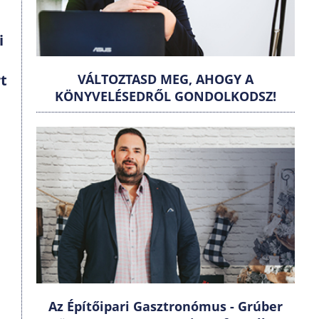
i
i
VÁLTOZTASD MEG, AHOGY A
rt
KÖNYVELÉSEDRŐL GONDOLKODSZ!
Az Építőipari Gasztronómus - Grúber