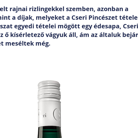
elt rajnai rizlingekkel szemben, azonban a
t a díjak, melyeket a Cseri Pincészet tétele
szat egyedi tételei mögött egy édesapa, Cser
z ő kísérletező vágyuk áll, ám az általuk bejá
et meséltek még.