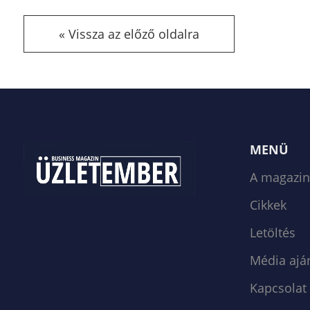
Vissza az előző oldalra
Facebook
MENÜ
A magazin
Cikkek
Letöltés
Média ajá
Kapcsolat