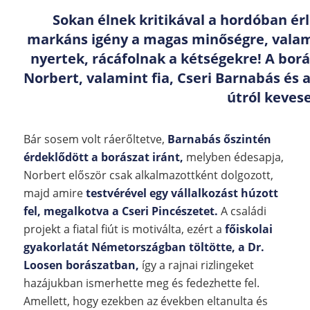
Sokan élnek kritikával a hordóban érl
markáns igény a magas minőségre, valamin
nyertek, rácáfolnak a kétségekre! A borá
Norbert, valamint fia, Cseri Barnabás és a
útról keves
Bár sosem volt ráerőltetve,
Barnabás őszintén
érdeklődött a borászat iránt,
melyben édesapja,
Norbert először csak alkalmazottként dolgozott,
majd amire
testvérével egy vállalkozást húzott
fel, megalkotva a Cseri Pincészetet.
A családi
projekt a fiatal fiút is motiválta, ezért a
főiskolai
gyakorlatát Németországban töltötte, a Dr.
Loosen borászatban,
így a rajnai rizlingeket
hazájukban ismerhette meg és fedezhette fel.
Amellett, hogy ezekben az években eltanulta és