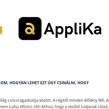
ÁLOM, HOGYAN LEHET EZT ÚGY CSINÁLNI, HOGY
ilág csúcsragadozója között. A régitől minden élőlény félt, é
 nem tudsz elfutni, sőt! Ahhoz, hogy a vevőid tudjanak rólad,