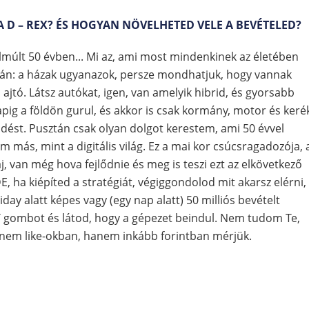
 A D – REX? ÉS HOGYAN NÖVELHETED VELE A BEVÉTELED?
elmúlt 50 évben... Mi az, ami most mindenkinek az életében
tcán: a házak ugyanazok, persze mondhatjuk, hogy vannak
ajtó. Látsz autókat, igen, van amelyik hibrid, és gyorsabb
pig a földön gurul, és akkor is csak kormány, motor és keré
dést. Pusztán csak olyan dolgot kerestem, ami 50 évvel
m más, mint a digitális világ. Ez a mai kor csúcsragadozója, 
aj, van még hova fejlődnie és meg is teszi ezt az elkövetkező
E, ha kiépíted a stratégiát, végiggondolod mit akarsz elérni,
day alatt képes vagy (egy nap alatt) 50 milliós bevételt
T gombot és látod, hogy a gépezet beindul. Nem tudom Te,
t nem like-okban, hanem inkább forintban mérjük.