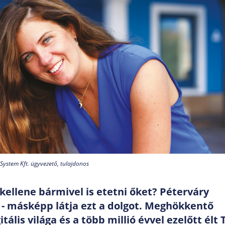
 System Kft. ügyvezető, tulajdonos
kellene bármivel is etetni őket?
Péterváry
e - másképp látja ezt a dolgot. Meghökkentő
ális világa és a több millió évvel ezelőtt élt T