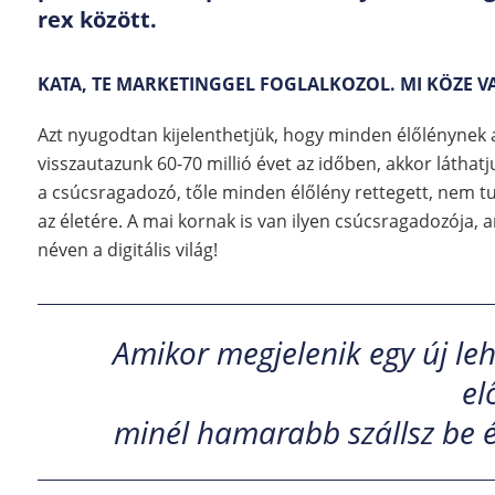
rex között.
KATA, TE MARKETINGGEL FOGLALKOZOL. MI KÖZE 
Azt nyugodtan kijelenthetjük, hogy minden élőlénynek 
visszautazunk 60-70 millió évet az időben, akkor láthatj
a csúcsragadozó, tőle minden élőlény rettegett, nem tu
az életére. A mai kornak is van ilyen csúcsragadozója,
néven a digitális világ!
Amikor megjelenik egy új le
el
minél hamarabb szállsz be és