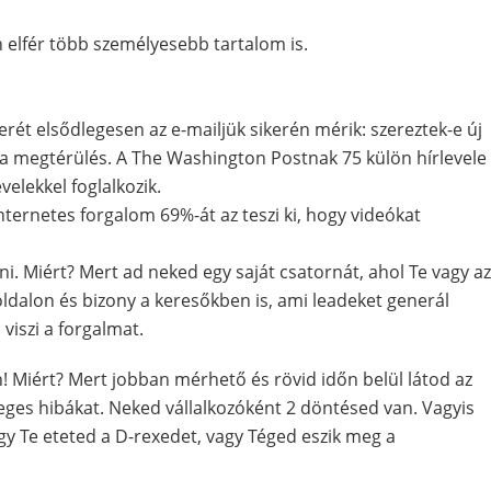
n elfér több személyesebb tartalom is.
erét elsődlegesen az e-mailjük sikerén mérik: szereztek-e új
 a megtérülés. A The Washington Postnak 75 külön hírlevele
elekkel foglalkozik.
ternetes forgalom 69%-át az teszi ki, hogy videókat
i. Miért? Mert ad neked egy saját csatornát, ahol Te vagy az
ldalon és bizony a keresőkben is, ami leadeket generál
viszi a forgalmat.
n! Miért? Mert jobban mérhető és rövid időn belül látod az
eges hibákat. Neked vállalkozóként 2 döntésed van. Vagyis
gy Te eteted a D-rexedet, vagy Téged eszik meg a