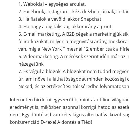
1. Weboldal – egységes arculat.
2. Facebook, Instagram - kéz a kézben járnak, Instá
3. Ha fiatalok a vevőid, akkor Snapchat.
4. Ha nagy a digitális zaj, akkor irány a print.
5. E-mail marketing. A B2B cégek a marketingjük sik
feliratkozókat, milyen a megnyitási arány, mekkora
van, míg a New York Timesnál 12 ember csak a hírlev
6. Videomarketing. A mérések szerint idén már az in
nézegetünk.
7. És végül a blogok. A blogokat nem tudod megvern
úr, ami növeli a láthatóságodat minden közösségi o
Neked, és az értékesítési tölcséredbe folyamatosan 
Interneten hirdetni egyszerűbb, mint az offline világba
eredményt is, miközben azonnal korrigálhatod az esetl
nem. Egy döntésed van két világos alternatíva közül: va
konkurenciád D-rexe! A döntés a Tiéd!