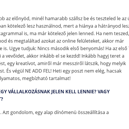
b az előnyöd, minél hamarabb szállsz be és teszteled le az 
ban kötelező lesz használnod, mert a hiánya a hátrányod les
nstagrammal is, ma már kötelező jelen lenned. Ha nem teszed
anod és megtaláltad azokat az online felületeket, akkor már
dre is. Ugye tudjuk: Nincs második első benyomás! Ha az első 
a vevőidet, akkor inkább el se kezdd! Inkább hagyj teret a
, egy kreatívot, amiről már messziről látszik, hogy melyik
ést. És végül NE ADD FEL! Heti egy poszt nem elég, hacsak
folyamatos, megbízható tartalmat!
EGY VÁLLALKOZÁSNAK JELEN KELL LENNIE? VAGY
T?
s. Azt gondolom, egy alap dínómenü összeállítása a