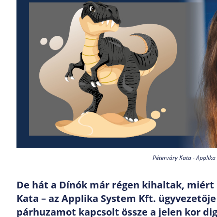
Péterváry Kata - Applika
De hát a Dínók már régen kihaltak, miért 
Kata – az Applika System Kft. ügyvezetőj
párhuzamot kapcsolt össze a jelen kor digit