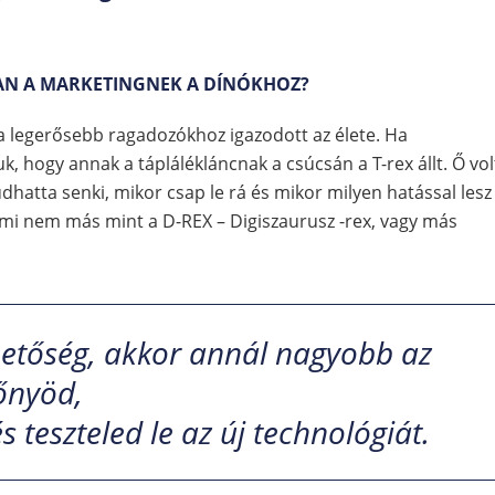
VAN A MARKETINGNEK A DÍNÓKHOZ?
a legerősebb ragadozókhoz igazodott az élete. Ha
uk, hogy annak a táplálékláncnak a csúcsán a T-rex állt. Ő vol
dhatta senki, mikor csap le rá és mikor milyen hatással lesz
 ami nem más mint a D-REX – Digiszaurusz -rex, vagy más
hetőség, akkor annál nagyobb az
őnyöd,
 teszteled le az új technológiát.