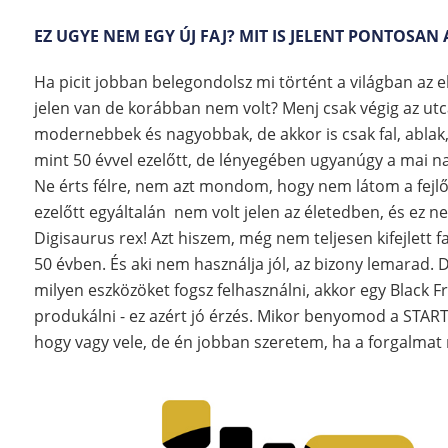
EZ UGYE NEM EGY ÚJ FAJ? MIT IS JELENT PONTOSAN
Ha picit jobban belegondolsz mi történt a világban az 
jelen van de korábban nem volt? Menj csak végig az u
modernebbek és nagyobbak, de akkor is csak fal, ablak, 
mint 50 évvel ezelőtt, de lényegében ugyanúgy a mai na
Ne érts félre, nem azt mondom, hogy nem látom a fejlő
ezelőtt egyáltalán nem volt jelen az életedben, és ez ne
Digisaurus rex! Azt hiszem, még nem teljesen kifejlett f
50 évben. És aki nem használja jól, az bizony lemarad. D
milyen eszközöket fogsz felhasználni, akkor egy Black Fri
produkálni - ez azért jó érzés. Mikor benyomod a STAR
hogy vagy vele, de én jobban szeretem, ha a forgalma