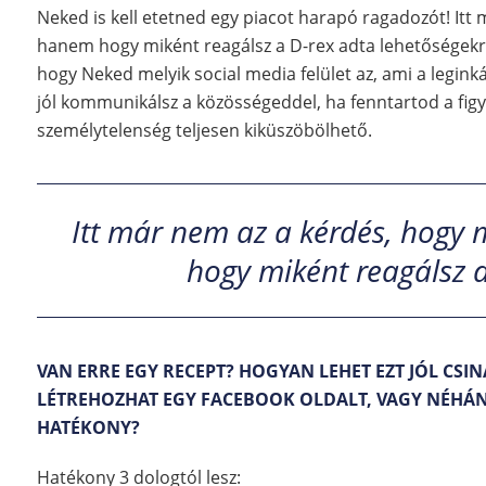
Neked is kell etetned egy piacot harapó ragadozót! Itt
hanem hogy miként reagálsz a D-rex adta lehetőségekre
hogy Neked melyik social media felület az, ami a leginká
jól kommunikálsz a közösségeddel, ha fenntartod a figy
személytelenség teljesen kiküszöbölhető.
Itt már nem az a kérdés, hogy
hogy miként reagálsz a
VAN ERRE EGY RECEPT? HOGYAN LEHET EZT JÓL CSIN
LÉTREHOZHAT EGY FACEBOOK OLDALT, VAGY NÉHÁNY
HATÉKONY?
Hatékony 3 dologtól lesz: