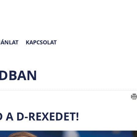
JÁNLAT
KAPCSOLAT
ADBAN
D A D-REXEDET!