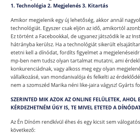
1. Technológia 2. Megjelenés 3. Kitartás
Amikor megjelenik egy új lehetőség, akkor annál nagyob
technológiát. Egyszer csak eljön az idő, amikortól azon
Ez történt a Facebookkal, de ugyanez játszódik le az I
hátrányba kerülsz. Ha a technológiát sikerült elsajátít
etetni kell a dínódat, fordíts figyelmet a megjelenései
mp-ben nem tudsz olyan tartalmat mutatni, ami érdekli 
konkurenciádnak, vagy alkoss meg egy olyan megjelenést
vállalkozásé, van mondanivalója és felkelti az érdeklőd
nem a szomszéd Marika néni like-jaira vágysz! Gyárts 
SZERINTED MIK AZOK AZ ONLINE FELÜLETEK, AHOL 
KÉRDEZHETNÉM ÚGY IS, TE MIVEL ETETED A DÍNÓDA
Az Én Dínóm rendkívül éhes és egy kicsit sem válogató
következő: