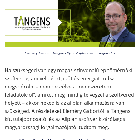
Eleméry Gábor - Tangens Kft. tulajdonosa - tangens.hu
Ha szükséged van egy magas színvonalú építőmérnöki
szoftverre, amivel pénzt, időt és energiát tudsz
megspórolni – nem beszélve a „nemszeretem
feladatokról", amiket még mindig te végzel a szoftvered
helyett – akkor neked is az allplan alkalmazásra van
szükséged. A részleteket Eleméry Gábortól, a Tangens
kft. tulajdonosától és az Allplan szoftver kizárólagos
magyarországi forgalmazójától tudtam meg.