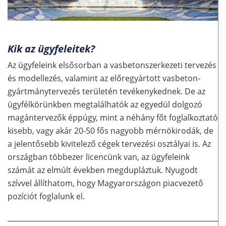
Kik az ügyfeleitek?
Az ügyfeleink elsősorban a vasbetonszerkezeti tervezés
és modellezés, valamint az előregyártott vasbeton-
gyártmánytervezés területén tevékenykednek. De az
ügyfélkörünkben megtalálhatók az egyedül dolgozó
magántervezők éppúgy, mint a néhány főt foglalkoztató
kisebb, vagy akár 20-50 fős nagyobb mérnökirodák, de
a jelentősebb kivitelező cégek tervezési osztályai is. Az
országban többezer licencünk van, az ügyfeleink
számát az elmúlt években megdupláztuk. Nyugodt
szívvel állíthatom, hogy Magyarországon piacvezető
pozíciót foglalunk el.