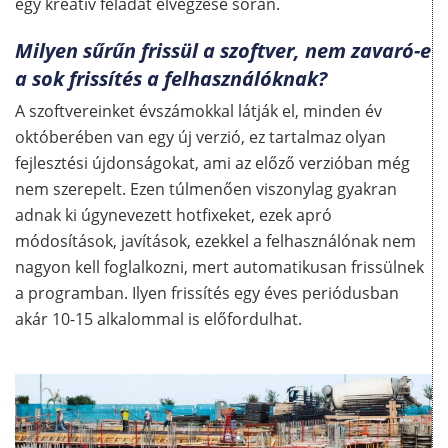
egy kreatív feladat elvégzése során.
Milyen sűrűn frissül a szoftver, nem zavaró-e
a sok frissítés a felhasználóknak?
A szoftvereinket évszámokkal látják el, minden év
októberében van egy új verzió, ez tartalmaz olyan
fejlesztési újdonságokat, ami az előző verzióban még
nem szerepelt. Ezen túlmenően viszonylag gyakran
adnak ki úgynevezett hotfixeket, ezek apró
módosítások, javítások, ezekkel a felhasználónak nem
nagyon kell foglalkozni, mert automatikusan frissülnek
a programban. Ilyen frissítés egy éves periódusban
akár 10-15 alkalommal is előfordulhat.