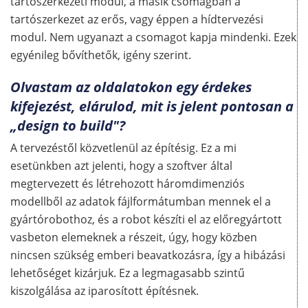
tartószerkezeti modul, a másik csomagban a
tartószerkezet az erős, vagy éppen a hídtervezési
modul. Nem ugyanazt a csomagot kapja mindenki. Ezek
egyénileg bővíthetők, igény szerint.
Olvastam az oldalatokon egy érdekes
kifejezést, elárulod, mit is jelent pontosan a
„design to build"?
A tervezéstől közvetlenül az építésig. Ez a mi
esetünkben azt jelenti, hogy a szoftver által
megtervezett és létrehozott háromdimenziós
modellből az adatok fájlformátumban mennek el a
gyártórobothoz, és a robot készíti el az előregyártott
vasbeton elemeknek a részeit, úgy, hogy közben
nincsen szükség emberi beavatkozásra, így a hibázási
lehetőséget kizárjuk. Ez a legmagasabb szintű
kiszolgálása az iparosított építésnek.