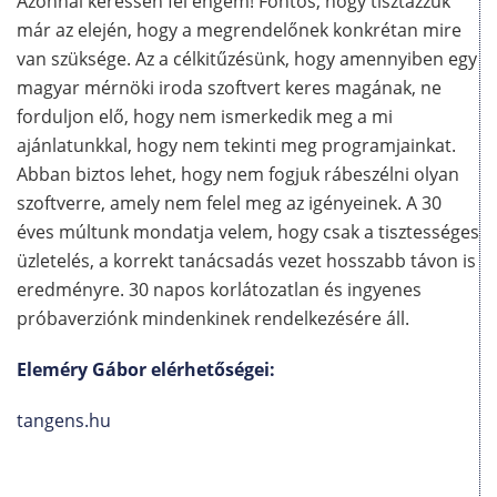
Azonnal keressen fel engem! Fontos, hogy tisztázzuk
már az elején, hogy a megrendelőnek konkrétan mire
van szüksége. Az a célkitűzésünk, hogy amennyiben egy
magyar mérnöki iroda szoftvert keres magának, ne
forduljon elő, hogy nem ismerkedik meg a mi
ajánlatunkkal, hogy nem tekinti meg programjainkat.
Abban biztos lehet, hogy nem fogjuk rábeszélni olyan
szoftverre, amely nem felel meg az igényeinek. A 30
éves múltunk mondatja velem, hogy csak a tisztességes
üzletelés, a korrekt tanácsadás vezet hosszabb távon is
eredményre. 30 napos korlátozatlan és ingyenes
próbaverziónk mindenkinek rendelkezésére áll.
Eleméry Gábor elérhetőségei:
tangens.hu