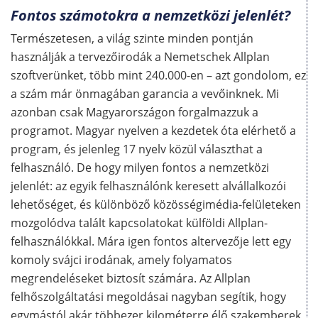
Fontos számotokra a nemzetközi jelenlét?
Természetesen, a világ szinte minden pontján
használják a tervezőirodák a Nemetschek Allplan
szoftverünket, több mint 240.000-en – azt gondolom, ez
a szám már önmagában garancia a vevőinknek. Mi
azonban csak Magyarországon forgalmazzuk a
programot. Magyar nyelven a kezdetek óta elérhető a
program, és jelenleg 17 nyelv közül választhat a
felhasználó. De hogy milyen fontos a nemzetközi
jelenlét: az egyik felhasználónk keresett alvállalkozói
lehetőséget, és különböző közösségimédia-felületeken
mozgolódva talált kapcsolatokat külföldi Allplan-
felhasználókkal. Mára igen fontos altervezője lett egy
komoly svájci irodának, amely folyamatos
megrendeléseket biztosít számára. Az Allplan
felhőszolgáltatási megoldásai nagyban segítik, hogy
egymástól akár többezer kilométerre élő szakemberek