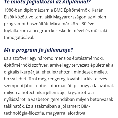
Te mióta foglalkozol az Allplannal?
1988-ban diplomáztam a BME Építőmérnöki Karán.
Elsők között voltam, akik Magyarországon az Allplan
programot használták. Mára már közel 30 éve
foglalkozom a program kereskedelmével és műszaki
támogatásával.
Mi a program fő jellemzője?
Ez a szoftver egy háromdimenziós építészmérnöki,
építőmérnöki szoftver, amivel egy tervezett épületnek a
digitális ikerpárját lehet létrehozni, mindezek mellett
hozzá lehet fűzni még rengeteg további, a kivitelezés
szempontjából fontos információt, pl. hogy a falazatnak
milyen a hőtechnikai jellemzője, ki gyártotta a
nyílászárót, a vasbeton gerendában milyen betonvasak
találhatók. Ez a szakmában a jól ismert BIM-
technológia-filozófia, magyarra lefordítva