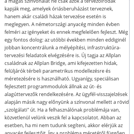
a magas színvonalat ne csak azok a tervezőirodák
kapják meg, amelyek óriásberuházást terveznek,
hanem akár családi házak tervezése esetén is
meglegyen. A németországi anyacég minden évben
felméri az igényeket és ennek megfelelően fejleszt. Még
egy fontos dolog: az utóbbi években minden eddiginél
jobban koncentrálunk a mélyépítési, infrastruktúra-
tervezési feladatok elvégzésére is. Új tagja az Allplan
családnak az Allplan Bridge, ami kifejezetten hidak,
felüljárók térbeli parametrikus modellezésre és
méretezésére is használható. Ugyanígy, speciálisan
fejlesztett programmodulok állnak az út- és
alagúttervezők rendelkezésére. Az ügyfél-visszajelzések
alapján másik nagy előnyünk a színvonal mellett a rövid
„szolgálati" út. Ha a felhasználónak problémája van,
közvetlenül velünk veszik fel a kapcsolatot. Abban az
esetben, ha mi nem tudunk segíteni, akkor elérjük az
anyacég fejlesztőit. Így a probléma méretétől függően