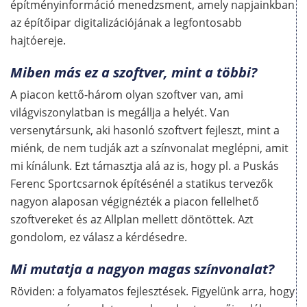
építményinformáció menedzsment, amely napjainkban
az építőipar digitalizációjának a legfontosabb
hajtóereje.
Miben más ez a szoftver, mint a többi?
A piacon kettő-három olyan szoftver van, ami
világviszonylatban is megállja a helyét. Van
versenytársunk, aki hasonló szoftvert fejleszt, mint a
miénk, de nem tudják azt a színvonalat meglépni, amit
mi kínálunk. Ezt támasztja alá az is, hogy pl. a Puskás
Ferenc Sportcsarnok építésénél a statikus tervezők
nagyon alaposan végignézték a piacon fellelhető
szoftvereket és az Allplan mellett döntöttek. Azt
gondolom, ez válasz a kérdésedre.
Mi mutatja a nagyon magas színvonalat?
Röviden: a folyamatos fejlesztések. Figyelünk arra, hogy