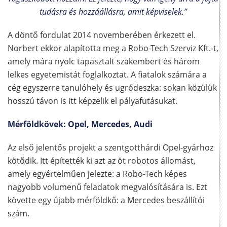
tudásra és hozzáállásra, amit képviselek.”
A döntő fordulat 2014 novemberében érkezett el.
Norbert ekkor alapította meg a Robo-Tech Szerviz Kft.-t,
amely mára nyolc tapasztalt szakembert és három
lelkes egyetemistát foglalkoztat. A fiatalok számára a
cég egyszerre tanulóhely és ugródeszka: sokan közülük
hosszú távon is itt képzelik el pályafutásukat.
Mérföldkövek: Opel, Mercedes, Audi
Az első jelentős projekt a szentgotthárdi Opel-gyárhoz
kötődik. Itt építették ki azt az öt robotos állomást,
amely egyértelműen jelezte: a Robo-Tech képes
nagyobb volumenű feladatok megvalósítására is. Ezt
követte egy újabb mérföldkő: a Mercedes beszállítói
szám.