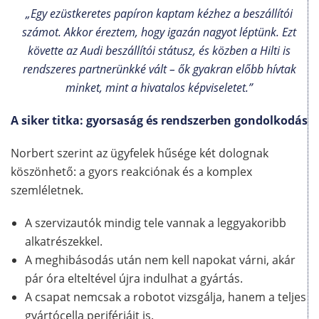
„Egy ezüstkeretes papíron kaptam kézhez a beszállítói
számot. Akkor éreztem, hogy igazán nagyot léptünk. Ezt
követte az Audi beszállítói státusz, és közben a Hilti is
rendszeres partnerünkké vált – ők gyakran előbb hívtak
minket, mint a hivatalos képviseletet.”
A siker titka: gyorsaság és rendszerben gondolkodás
Norbert szerint az ügyfelek hűsége két dolognak
köszönhető: a gyors reakciónak és a komplex
szemléletnek.
A szervizautók mindig tele vannak a leggyakoribb
alkatrészekkel.
A meghibásodás után nem kell napokat várni, akár
pár óra elteltével újra indulhat a gyártás.
A csapat nemcsak a robotot vizsgálja, hanem a teljes
gyártócella perifériáit is.