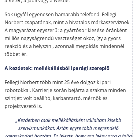
a Keter, a Jabil vagy a Nestlé.
Sok ügyfél egyenesen hamarabb telefonál Fellegi
Norbert csapatának, mint a hivatalos márkaszerviznek.
A magyarázat egyszerű: a gyártósor kiesése óránként
milliós nagyságrendű veszteséget okoz, így a gyors
reakció és a helyszíni, azonnali megoldás mindennél
többet ér.
A kezdetek: mellékállásból iparági szereplő
Fellegi Norbert több mint 25 éve dolgozik ipari
robotokkal. Karrierje során bejárta a szakma minden
szintjét: volt beállító, karbantartó, mérnök és
projektvezető is.
„Kezdetben csak mellékállásként vállaltam kisebb
szervizmunkákat. Aztán egyre több megrendelő
ragaszkodott hozzám. Ez jelezte, hogy van igény arra a fajta