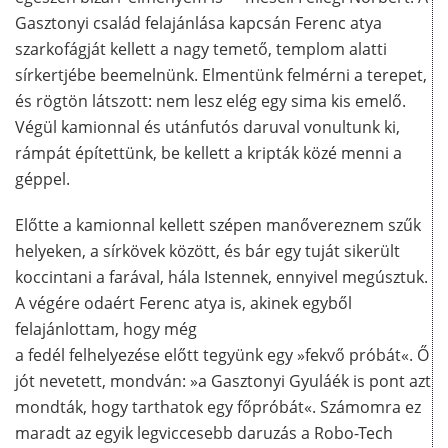
Gasztonyi család felajánlása kapcsán Ferenc atya
szarkofágját kellett a nagy temető, templom alatti
sírkertjébe beemelnünk. Elmentünk felmérni a terepet,
és rögtön látszott: nem lesz elég egy sima kis emelő.
Végül kamionnal és utánfutós daruval vonultunk ki,
rámpát építettünk, be kellett a kripták közé menni a
géppel.
Előtte a kamionnal kellett szépen manővereznem szűk
helyeken, a sírkövek között, és bár egy tuját sikerült
koccintani a farával, hála Istennek, ennyivel megúsztuk.
A végére odaért Ferenc atya is, akinek egyből
felajánlottam, hogy még
a fedél felhelyezése előtt tegyünk egy »fekvő próbát«. Ő
jót nevetett, mondván: »a Gasztonyi Gyuláék is pont azt
mondták, hogy tarthatok egy főpróbát«. Számomra ez
maradt az egyik legviccesebb daruzás a Robo-Tech