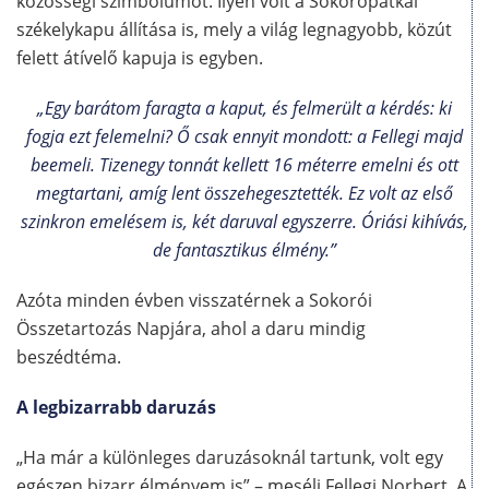
közösségi szimbólumot. Ilyen volt a Sokorópátkai
székelykapu állítása is, mely a világ legnagyobb, közút
felett átívelő kapuja is egyben.
„Egy barátom faragta a kaput, és felmerült a kérdés: ki
fogja ezt felemelni? Ő csak ennyit mondott: a Fellegi majd
beemeli. Tizenegy tonnát kellett 16 méterre emelni és ott
megtartani, amíg lent összehegesztették. Ez volt az első
szinkron emelésem is, két daruval egyszerre. Óriási kihívás,
de fantasztikus élmény.”
Azóta minden évben visszatérnek a Sokorói
Összetartozás Napjára, ahol a daru mindig
beszédtéma.
A legbizarrabb daruzás
„Ha már a különleges daruzásoknál tartunk, volt egy
egészen bizarr élményem is” – meséli Fellegi Norbert. A