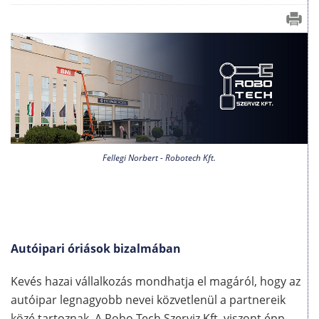
Fellegi Norbert - Robotech Kft.
Autóipari óriások bizalmában
Kevés hazai vállalkozás mondhatja el magáról, hogy az
autóipar legnagyobb nevei közvetlenül a partnereik
közé tartoznak. A Robo-Tech Szerviz Kft. viszont épp