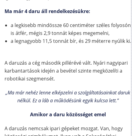
Ma már 4 daru áll rendelkezésükre:
a legkisebb mindössze 60 centiméter széles folyosón
is átfér, mégis 2,9 tonnát képes megemelni,
a legnagyobb 11,5 tonnát bír, és 29 méterre nyúlik ki.
A daruzás a cég második pillérévé vált. Nyári nagyipari
karbantartások idején a bevétel szinte megközelíti a
robotikai szegmensét.
„Ma már nehéz lenne elképzelni a szolgáltatásainkat daruk
nélkül. Ez a láb a működésünk egyik kulcsa lett.”
Amikor a daru közösséget emel
A daruzás nemcsak ipari gépeket mozgat. Van, hogy