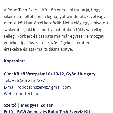
A Robo-Tech Szerviz Kft. története jól mutatja, hogy a
siker nem feltétlenül a legnagyobb indulótőkével vagy
nemzetközi háttérrel kezdődik. Néha elég egy elhivatott
szakember, aki felismeri: a robotokon túl is van világ.
Fellegi Norbert és csapata ma már egyszerre mozgat
gépeket, iparágakat és közösségeket – emberi
értékekre és szakmai tudásra építve.
Kapcsolat:
Cím: Külső Veszprémi út 10-12, Győr, Hungary
Tel.: +36 (20) 225 7297
E-mail: robotechszerviz@gmail.com
Web: robo-tech.hu
Szerző | Medgyesi Zoltán
Fotó | RAW Agency és Robo-Tech Szervíz Kft.