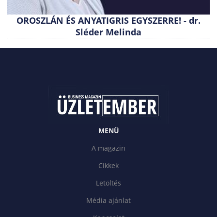
OROSZLÁN ÉS ANYATIGRIS EGYSZERRE! - dr.
Sléder Melinda
MENÜ
A magazin
Cikkek
Letöltés
Média ajánlat