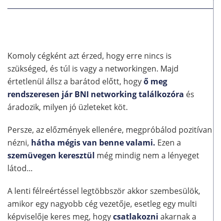
Komoly cégként azt érzed, hogy erre nincs is
szükséged, és túl is vagy a networkingen. Majd
értetlenül állsz a barátod előtt, hogy
ő meg
rendszeresen jár BNI networking találkozóra
és
áradozik, milyen jó üzleteket köt.
Persze, az előzmények ellenére, megpróbálod pozitívan
nézni,
hátha mégis van benne valami.
Ezen a
szemüvegen keresztül
még mindig nem a lényeget
látod...
A lenti félreértéssel legtöbbször akkor szembesülök,
amikor egy nagyobb cég vezetője, esetleg egy multi
képviselője keres meg, hogy
csatlakozni
akarnak a