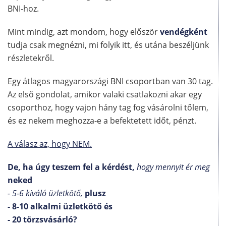
BNI-hoz.
Mint mindig, azt mondom, hogy először
vendégként
tudja csak megnézni, mi folyik itt, és utána beszéljünk
részletekről.
Egy átlagos magyarországi BNI csoportban van 30 tag.
Az első gondolat, amikor valaki csatlakozni akar egy
csoporthoz, hogy vajon hány tag fog vásárolni tőlem,
és ez nekem meghozza-e a befektetett időt, pénzt.
A válasz az, hogy
NEM.
De, ha úgy teszem fel a kérdést,
hogy mennyit ér meg
neked
- 5-6 kiváló üzletkötő,
plusz
- 8-10 alkalmi üzletkötő és
- 20 törzsvásárló?