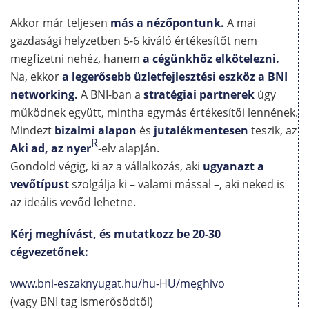
Akkor már teljesen
más a nézőpontunk.
A mai
gazdasági helyzetben 5-6 kiváló értékesítőt nem
megfizetni nehéz, hanem
a cégünkhöz elkötelezni.
Na, ekkor
a legerősebb üzletfejlesztési eszköz a BNI
networking.
A BNI-ban a
stratégiai partnerek
úgy
működnek együtt, mintha egymás értékesítői lennének.
Mindezt
bizalmi alapon
és
jutalékmentesen
teszik, az
R
Aki ad, az nyer
-elv alapján.
Gondold végig, ki az a vállalkozás, aki
ugyanazt a
vevőtípust
szolgálja ki – valami mással –, aki neked is
az ideális vevőd lehetne.
Kérj meghívást, és mutatkozz be 20-30
cégvezetőnek:
www.bni-eszaknyugat.hu/hu-HU/meghivo
(vagy BNI tag ismerősödtől)