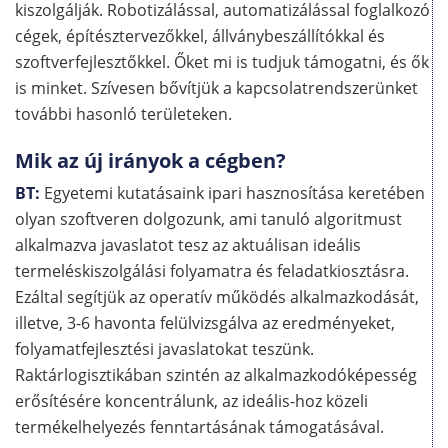
kiszolgálják. Robotizálással, automatizálással foglalkozó
cégek, építésztervezőkkel, állványbeszállítókkal és
szoftverfejlesztőkkel. Őket mi is tudjuk támogatni, és ők
is minket. Szívesen bővítjük a kapcsolatrendszerünket
további hasonló területeken.
Mik az új irányok a cégben?
BT:
Egyetemi kutatásaink ipari hasznosítása keretében
olyan szoftveren dolgozunk, ami tanuló algoritmust
alkalmazva javaslatot tesz az aktuálisan ideális
termeléskiszolgálási folyamatra és feladatkiosztásra.
Ezáltal segítjük az operatív működés alkalmazkodását,
illetve, 3-6 havonta felülvizsgálva az eredményeket,
folyamatfejlesztési javaslatokat teszünk.
Raktárlogisztikában szintén az alkalmazkodóképesség
erősítésére koncentrálunk, az ideális-hoz közeli
termékelhelyezés fenntartásának támogatásával.