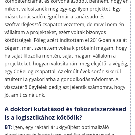
kompetenciámat és körvonalazódott bennem, hogy én
miként valósítanék meg egy-egy ilyen projektet. Egy
másik tanácsadó cégnél már a tanácsadó és
szoftverfejlesztő csapatot vezettem, de mivel nem én
vállaltam a projekteket, ezért voltak bizonyos
kötöttségek. Főleg azért indítottam el 2016-ban a saját
cégem, mert szerettem volna kipróbálni magam, hogy
ha saját filozófia mentén, saját magam vállalom a
projekteket, hogyan valósítanám meg elejétől a végéig,
egy CoReLog csapattal. Az elmúlt évek során sikerül
átültetni a gyakorlatba a gondolkodásmódomat. A
visszatérő ügyfelek pedig azt jelentik számomra, hogy
jó, amit csinálunk.
A doktori kutatásod és fokozatszerzésed
is a logisztikához kötődik?
BT:
Igen, egy raktári árukigyűjtést optimalizáló