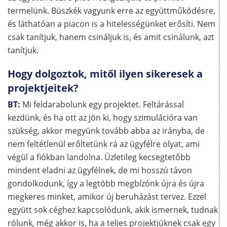
termelünk. Büszkék vagyunk erre az együttműködésre,
és láthatóan a piacon is a hitelességünket erősíti. Nem
csak tanítjuk, hanem csináljuk is, és amit csinálunk, azt
tanítjuk.
Hogy dolgoztok, mitől ilyen sikeresek a
projektjeitek?
BT:
Mi feldarabolunk egy projektet. Feltárással
kezdünk, és ha ott az jön ki, hogy szimulációra van
szükség, akkor megyünk tovább abba az irányba, de
nem feltétlenül erőltetünk rá az ügyfélre olyat, ami
végül a fiókban landolna. Üzletileg kecsegtetőbb
mindent eladni az ügyfélnek, de mi hosszú távon
gondolkodunk, így a legtöbb megbízónk újra és újra
megkeres minket, amikor új beruházást tervez. Ezzel
együtt sok céghez kapcsolódunk, akik ismernek, tudnak
rólunk, még akkor is, ha a teljes projektjüknek csak egy