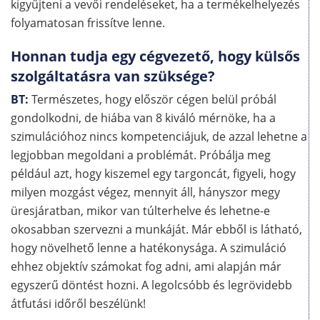
kigyűjteni a vevői rendeléseket, ha a termékelhelyezés
folyamatosan frissítve lenne.
Honnan tudja egy cégvezető, hogy külsős
szolgáltatásra van szüksége?
BT:
Természetes, hogy először cégen belül próbál
gondolkodni, de hiába van 8 kiváló mérnöke, ha a
szimulációhoz nincs kompetenciájuk, de azzal lehetne a
legjobban megoldani a problémát. Próbálja meg
például azt, hogy kiszemel egy targoncát, figyeli, hogy
milyen mozgást végez, mennyit áll, hányszor megy
üresjáratban, mikor van túlterhelve és lehetne-e
okosabban szervezni a munkáját. Már ebből is látható,
hogy növelhető lenne a hatékonysága. A szimuláció
ehhez objektív számokat fog adni, ami alapján már
egyszerű döntést hozni. A legolcsóbb és legrövidebb
átfutási időről beszélünk!