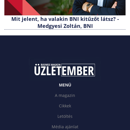
Mit jelent, ha valakin BNI kitűzőt látsz? -
Medgyesi Zoltán, BNI
MENÜ
A magazin
Cikkek
Letöltés
Média ajánlat