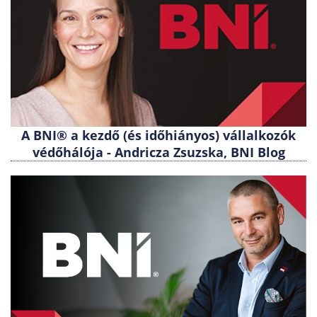
A BNI® a kezdő (és időhiányos) vállalkozók
védőhálója - Andricza Zsuzska, BNI Blog