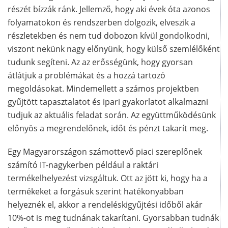
részét bízzák ránk. Jellemző, hogy aki évek óta azonos
folyamatokon és rendszerben dolgozik, elveszik a
részletekben és nem tud dobozon kívül gondolkodni,
viszont nekünk nagy előnyünk, hogy külső szemlélőként
tudunk segíteni. Az az erősségünk, hogy gyorsan
átlátjuk a problémákat és a hozzá tartozó
megoldásokat. Mindemellett a számos projektben
gyűjtött tapasztalatot és ipari gyakorlatot alkalmazni
tudjuk az aktuális feladat során. Az együttműködésünk
előnyös a megrendelőnek, időt és pénzt takarít meg.
Egy Magyarországon számottevő piaci szereplőnek
számító IT-nagykerben például a raktári
termékelhelyezést vizsgáltuk. Ott az jött ki, hogy ha a
termékeket a forgásuk szerint hatékonyabban
helyeznék el, akkor a rendeléskigyűjtési időből akár
10%-ot is meg tudnának takarítani. Gyorsabban tudnák