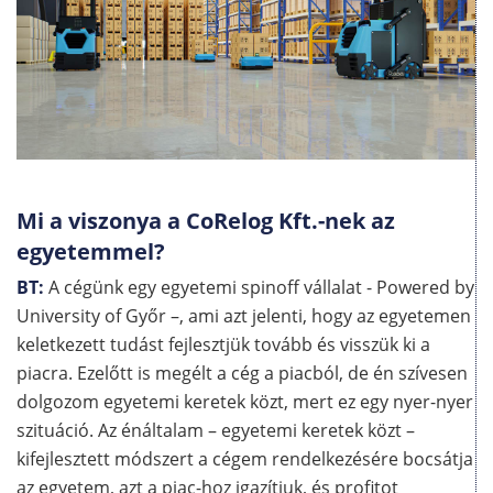
Mi a viszonya a CoRelog Kft.-nek az
egyetemmel?
BT:
A cégünk egy egyetemi spinoff vállalat - Powered by
University of Győr –, ami azt jelenti, hogy az egyetemen
keletkezett tudást fejlesztjük tovább és visszük ki a
piacra. Ezelőtt is megélt a cég a piacból, de én szívesen
dolgozom egyetemi keretek közt, mert ez egy nyer-nyer
szituáció. Az énáltalam – egyetemi keretek közt –
kifejlesztett módszert a cégem rendelkezésére bocsátja
az egyetem, azt a piac-hoz igazítjuk, és profitot