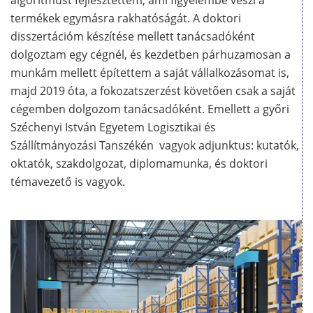
algoritmust fejlesztettem, ami figyelembe veszi a
termékek egymásra rakhatóságát. A doktori
disszertációm készítése mellett tanácsadóként
dolgoztam egy cégnél, és kezdetben párhuzamosan a
munkám mellett építettem a saját vállalkozásomat is,
majd 2019 óta, a fokozatszerzést követően csak a saját
cégemben dolgozom tanácsadóként. Emellett a győri
Széchenyi István Egyetem Logisztikai és
Szállítmányozási Tanszékén vagyok adjunktus: kutatók,
oktatók, szakdolgozat, diplomamunka, és doktori
témavezető is vagyok.