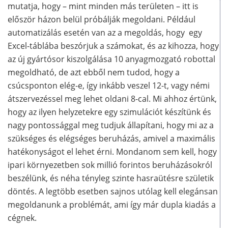
mutatja, hogy – mint minden más területen – itt is
először házon belül próbálják megoldani. Például
automatizálás esetén van az a megoldás, hogy egy
Excel-táblába beszórjuk a számokat, és az kihozza, hogy
az új gyártósor kiszolgálása 10 anyagmozgató robottal
megoldható, de azt ebből nem tudod, hogy a
csúcsponton elég-e, így inkább veszel 12-t, vagy némi
átszervezéssel meg lehet oldani 8-cal. Mi ahhoz értünk,
hogy az ilyen helyzetekre egy szimulációt készítünk és
nagy pontossággal meg tudjuk állapítani, hogy mi az a
szükséges és elégséges beruházás, amivel a maximális
hatékonyságot el lehet érni. Mondanom sem kell, hogy
ipari környezetben sok millió forintos beruházásokról
beszélünk, és néha tényleg szinte hasraütésre születik
döntés. A legtöbb esetben sajnos utólag kell elegánsan
megoldanunk a problémát, ami így már dupla kiadás a
cégnek.